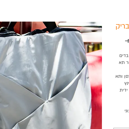
ריק
 
בדים
ר תא
וכסן ותא
ידית
ני