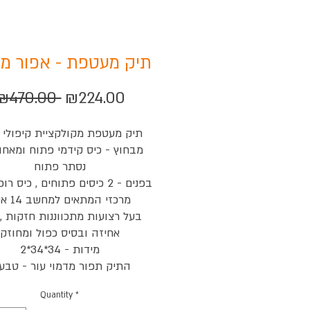
תיק מעטפת - אפור מב
Regular
Sale
₪470.00 
₪224.00
Price
Price
תיק מעטפת מקולקציית קיפולי 
מבחוץ - כיס קידמי פתוח ומאחו
נסתר פתוח
בפנים - 2 כיסים פתוחים , כיס ר
מרכזי המתאים למחשב 14 אינץ
בעל רצועות מתכווננות חזקות , 
אחיזה ובסיס כפול ומחוזק
מידות - 34*34*2
התיק תפור מדמוי עור - טבעו
Quantity
*