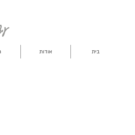
עיצוב ותפירת מוצרים שימושיים לנשים, ילדים ותינוקות
בית
אודות
ח