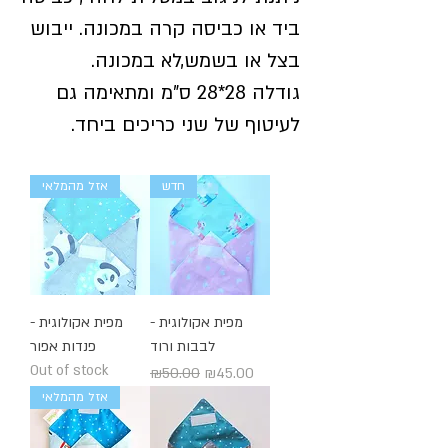
ביד או כביסה קרה במכונה. ייבוש
בצל או בשמש,לא במכונה.
גודלה 28*28 ס"מ ומתאימה גם
לעיטוף של שני כריכים ביחד.
חדש
אזל מהמלאי
מפית אקולוגית -
מפית אקולוגית -
לבבות ורוד
פנדות אפור
Out of stock
Regular Price
Sale Price
₪50.00
₪45.00
אזל מהמלאי