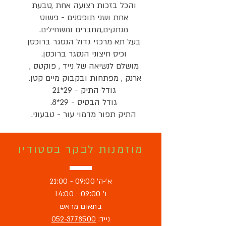
והכל בזכות רצועה אחת ,טבעת
אחת ושני תופסנים - פשוט
מנתקים,מחברים ומשחילים.
בעל תא מרכזי גדול הנסגר ברוכסן
וכיס חיצוני הנסגר ברוכסן.
מושלם לנשיאה של נייד , פוקטס ,
ארנק , מפתחות ובקבוק מיים קטן.
גודל התיק - 29*21
גודל הבסיס - 29*8.
התיק תפור מדמוי עור - טבעוני.
מוזמנות לבקר בסטודיו
א'-ה' 09:00 - 21:00
ו' 09:00 - 14:00
בתאום מראש
נייד:
052-3778500