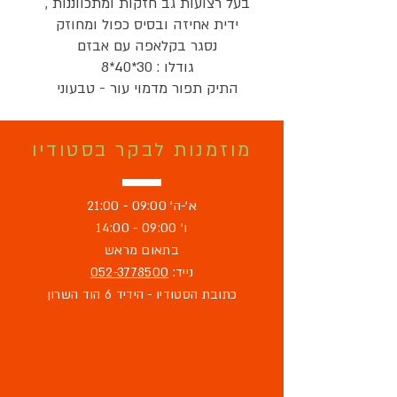
בעל רצועות גב חזקות ומתכווננות ,
ידית אחיזה ובסיס כפול ומחוזק
נסגר בקלאפה עם אבזם
גודלו : 30*40*8
התיק תפור מדמוי עור - טבעוני
מוזמנות לבקר בסטודיו
א'-ה' 09:00 - 21:00
ו' 09:00 - 14:00
בתאום מראש
נייד:
052-3778500
כתובת הסטודיו - הידיד 6 הוד השרון