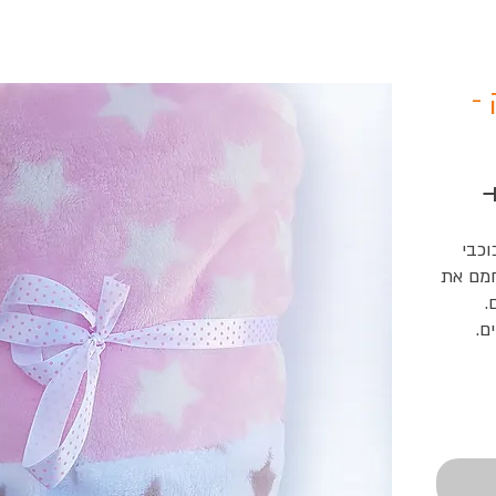
-
 
וכבי
חמם את
.
ם.