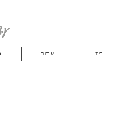
עיצוב ותפירת מוצרים שימושיים לנשים, ילדים ותינוקות
בית
אודות
ח