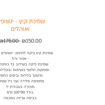
שמיכת קיץ - ינשופי
ואוהלים
Regular
Sale
₪175.00 
₪150.00
Price
Price
שמיכת קיץ פיקה לתינוק- ינשופים 
- אפור ורוד
שמיכת פיקה בשילוב בד כותנה
ומפנקת, תלטף בנעימות ובקלילו
תינוקך בלילות ובימים החמים.
מתאימה מלידה ועד גיל שנתיים.
תפורה בעבודת יד.
גודל 80*100 ס"מ.
כביסה עדינה במכונה.