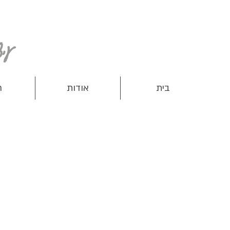
עיצוב ותפירת מוצרים שימושיים לנשים, ילדים ותינוקות
בית
אודות
ח