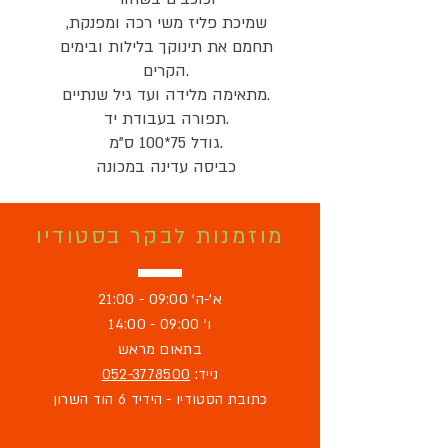
שמיכת פליז משי רכה ומפנקת,
תחמם את תינוקך בלילות ובימים
הקרים.
מתאימה מלידה ועד גיל שנתיים.
תפורה בעבודת יד.
גודל 75*100 ס"מ.
כביסה עדינה במכונה
מוזמנות לבקר בסטודיו
א'-ה' 09:00 - 21:00
ו' 09:00 - 14:00
בתאום מראש
נייד:
052-3778500
כתובת הסטודיו - הידיד 6 הוד השרון