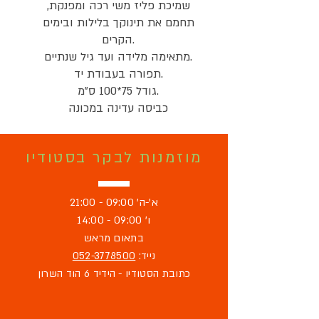
שמיכת פליז משי רכה ומפנקת,
תחמם את תינוקך בלילות ובימים
הקרים.
מתאימה מלידה ועד גיל שנתיים.
תפורה בעבודת יד.
גודל 75*100 ס"מ.
כביסה עדינה במכונה
מוזמנות לבקר בסטודיו
א'-ה' 09:00 - 21:00
ו' 09:00 - 14:00
בתאום מראש
נייד:
052-3778500
כתובת הסטודיו - הידיד 6 הוד השרון