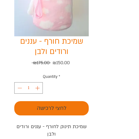
שמיכת חורף - עננים
ורודים ולבן
Regular
Sale
 ₪175.00 
₪150.00
Price
Price
Quantity
*
לחצי לרכישה
שמיכת תינוק לחורף - עננים ורודים
ולבן