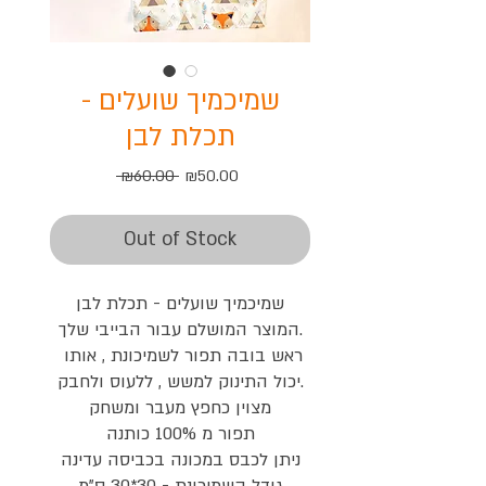
שמיכמיך שועלים -
תכלת לבן
Regular
Sale
 ₪60.00 
₪50.00
Price
Price
Out of Stock
שמיכמיך שועלים - תכלת לבן

המוצר המושלם עבור הבייבי שלך.

ראש בובה תפור לשמיכונת , אותו 
יכול התינוק למשש , ללעוס ולחבק.

מצוין כחפץ מעבר ומשחק

תפור מ 100% כותנה

ניתן לכבס במכונה בכביסה עדינה
