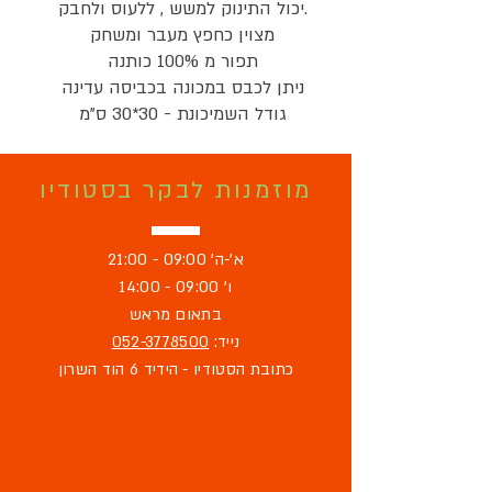
יכול התינוק למשש , ללעוס ולחבק.

מצוין כחפץ מעבר ומשחק

תפור מ 100% כותנה

ניתן לכבס במכונה בכביסה עדינה

גודל השמיכונת - 30*30 ס"מ
מוזמנות לבקר בסטודיו
א'-ה' 09:00 - 21:00
ו' 09:00 - 14:00
בתאום מראש
נייד:
052-3778500
כתובת הסטודיו - הידיד 6 הוד השרון