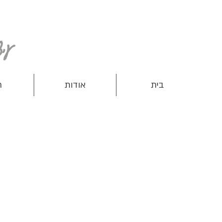
עיצוב ותפירת מוצרים שימושיים לנשים, ילדים ותינוקות
בית
אודות
ח