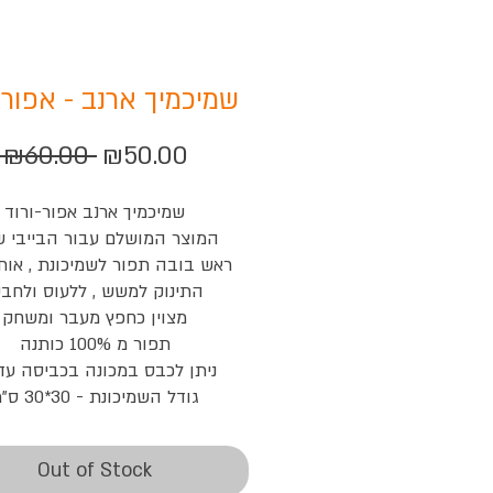
שמיכמיך ארנב - אפור 
Regular
Sale
 ₪60.00 
₪50.00
Price
Price
שמיכמיך ארנב אפור-ורוד
המוצר המושלם עבור הבייבי ש
ראש בובה תפור לשמיכונת , אותו
התינוק למשש , ללעוס ולחבק
מצוין כחפץ מעבר ומשחק
תפור מ 100% כותנה
ניתן לכבס במכונה בכביסה עד
גודל השמיכונת - 30*30 ס"מ
Out of Stock