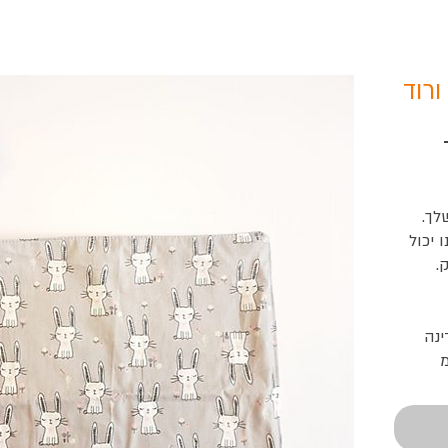
ורוד
לך.
 יכול
.
ינה