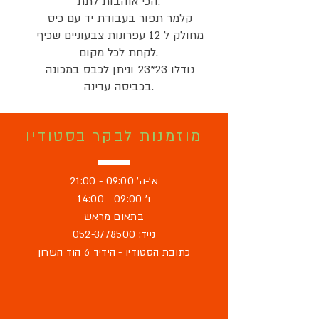
הכי אוהבות לתת.

קלמר תפור בעבודת יד עם כיס 
מחולק ל 12 עפרונות צבעוניים שכיף 
לקחת לכל מקום.

גודלו 23*23 וניתן לכבס במכונה 
בכביסה עדינה.
מוזמנות לבקר בסטודיו
א'-ה' 09:00 - 21:00
ו' 09:00 - 14:00
בתאום מראש
נייד:
052-3778500
כתובת הסטודיו - הידיד 6 הוד השרון