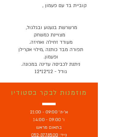
קוביית בד עם פעמון ,
מרשרשת בנענוע ובגלגול,
מצויינת כמשחק
מעודד זחילה ואחיזה.
תפורה מבד כותנה ,מילוי אקרילן
ופעמון.
ניתנת לכביסה עדינה במכונה.
גודל - 12*12*12
מוזמנות לבקר בסטודיו
א'-ה' 09:00 - 21:00
ו' 09:00 - 14:00
בתאום מראש
נייד:
052-3778500