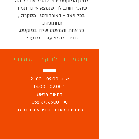
לתיק.הפוקטס יכול להכיל את כל מה
שהכי חשוב לך, שנמצא איתך תמיד
בכל מצב - דאורדורנט , מסקרה ,
תחתוניות.
כל אחת והמאסט שלה בפוקטס.
תפור מדמוי עור - טבעוני.
מוזמנות לבקר בסטודיו
א'-ה' 09:00 - 21:00
ו' 09:00 - 14:00
בתאום מראש
נייד:
052-3778500
כתובת הסטודיו - הידיד 6 הוד השרון