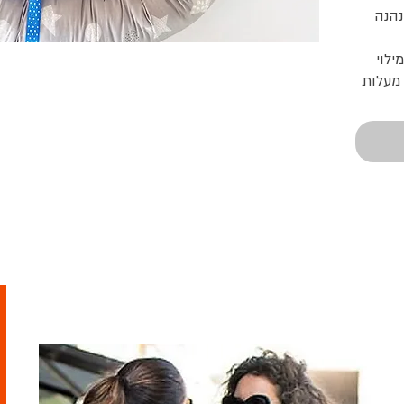
יש לו סרטי בד כמישוש והתינוק נהנה 
אורכו 270 ס"מ , קוטר 38 ס"מ , מילוי 
מוזמנת לבקר
בסטודיו