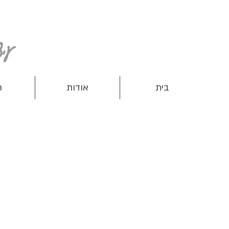
עיצוב ותפירת מוצרים שימושיים לנשים, ילדים ותינוקות
בית
אודות
ח