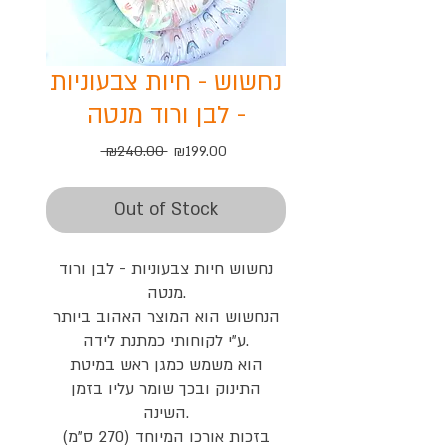
נחשוש - חיות צבעוניות
- לבן ורוד מנטה
Regular
Sale
 ₪240.00 
₪199.00
Price
Price
Out of Stock
נחשוש חיות צבעוניות - לבן ורוד
מנטה.
הנחשוש הוא המוצר האהוב ביותר
ע"י לקוחותי כמתנת לידה.
הוא משמש כמגן ראש במיטת
התינוק ובכך שומר עליו בזמן
השינה.
בזכות אורכו המיוחד (270 ס"מ)