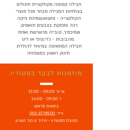
חבילה קסומה מקולקציית חתולים 
בצולחות המכילה מבחר מכל מוצרי 
הקולקצייה - נחשוש,שמיכת פיקה 
רכה ומפנקת בצבעים תואמים, 
שמיכמיך, קובייה מרשרשת ואחת 
מהבובות - ג'רי,קיפי או דינו.

חבילה המתאימה במיוחד להולדת 
תינוק ראשון במשפחה
מוזמנות לבקר בסטודיו
א'-ה' 09:00 - 21:00
ו' 09:00 - 14:00
בתאום מראש
נייד:
052-3778500
כתובת הסטודיו - הידיד 6 הוד השרון