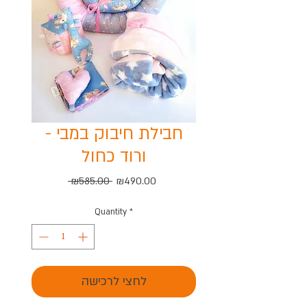
חבילת חיבוק במבי -
ורוד כחול
Regular
Sale
 ₪585.00 
₪490.00
Price
Price
Quantity
*
לחצי לרכישה