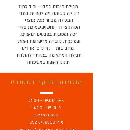
חבילת חיבוק במבי - ורוד כחול

חבילה קסומה מקולקציית במבי 
המכילה מבחר מכל מוצרי 
הקולקצייה - נחשוש,שמיכת פליז 
רכה ומפנקת בצבעים תואמים, 
שמיכמיך, קובייה מרשרשת ואחת 
מהבובות - ג'רי,קיפי או דינו.

חבילה המתאימה במיוחד להולדת 
תינוק ראשון במשפחה
מוזמנות לבקר בסטודיו
א'-ה' 09:00 - 21:00
ו' 09:00 - 14:00
בתאום מראש
נייד:
052-3778500
כתובת הסטודיו - הידיד 6 הוד השרון