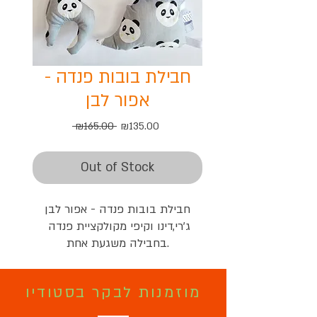
חבילת בובות פנדה -
אפור לבן
Regular
Sale
 ₪165.00 
₪135.00
Price
Price
Out of Stock
חבילת בובות פנדה - אפור לבן

ג'רי,דינו וקיפי מקולקציית פנדה 
בחבילה משגעת אחת.
מוזמנות לבקר בסטודיו