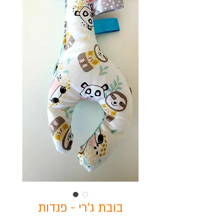
בובת ג'רי - פנדות