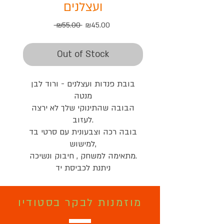
ועצלנים
Regular
Sale
 ₪55.00 
₪45.00
Price
Price
Out of Stock
בובת פנדות ועצלנים - ורוד לבן
מנטה
הבובה שהתינוקי שלך לא ירצה
לעזוב.
בובה רכה וצבעונית עם סרטי בד
למישוש,
מתאימה למשחק , חיבוק ונשיכה.
ניתנת לכביסת יד
מוזמנות לבקר בסטודיו