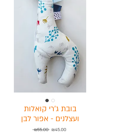
בובת ג'רי קואלות
ועצלנים - אפור לבן
Regular
Sale
 ₪55.00 
₪45.00