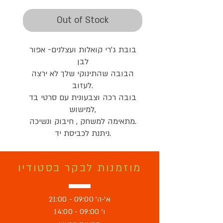
Price
Price
Out of Stock
בובת ג'רי קואלות ועצלנים- אפור
לבן
הבובה שהתינוקי שלך לא ירצה
לעזוב.
בובה רכה וצבעונית עם סרטי בד
למישוש,
מתאימה למשחק , חיבוק ונשיכה.
ניתנת לכביסת יד.
מוזמנות לבקר בסטודיו
א'-ה' 09:00 - 21:00
ו' 09:00 - 14:00