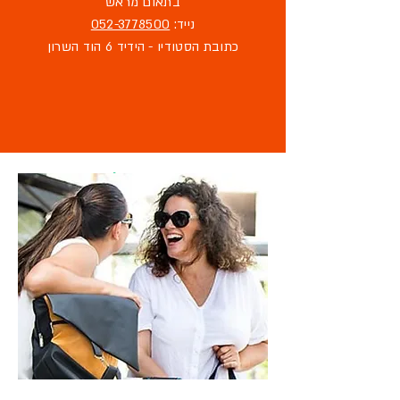
בתאום מראש
נייד:
052-3778500
כתובת הסטודיו - הידיד 6 הוד השרון
מוזמנת לבקר
בסטודיו