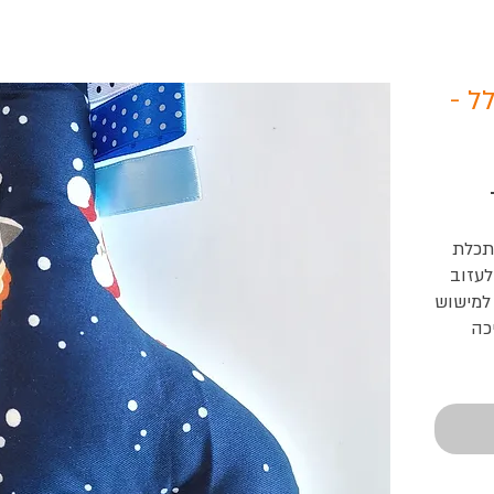
ל -
 תכלת
עזוב.
מישוש, 
ה.