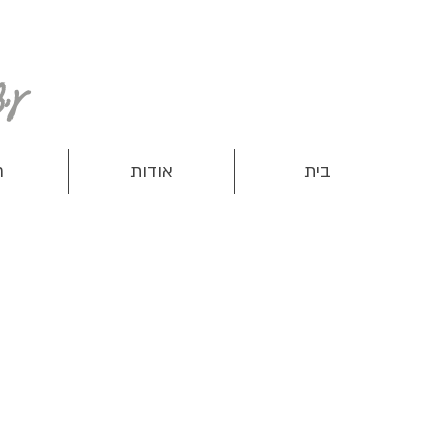
עיצוב ותפירת מוצרים שימושיים לנשים, ילדים ותינוקות
בית
אודות
ח