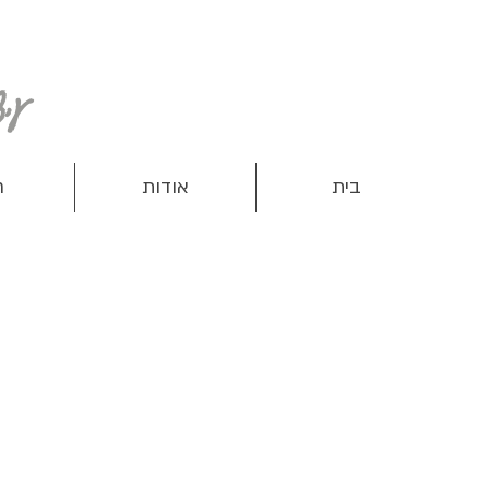
עיצוב ותפירת מוצרים שימושיים לנשים, ילדים ותינוקות
בית
אודות
ח