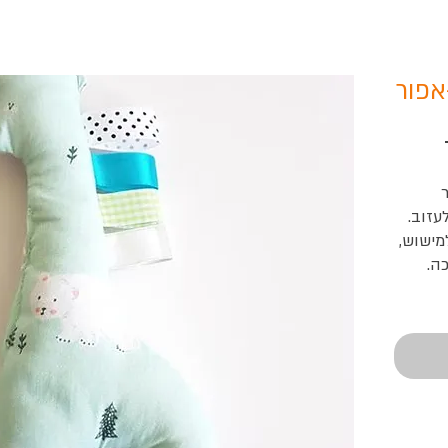
אפור
עזוב.
מישוש,
ה.